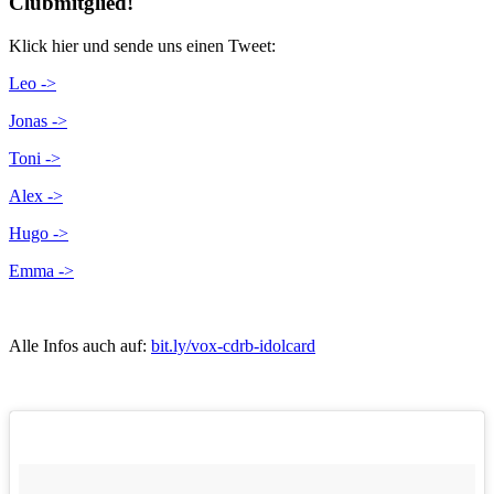
Clubmitglied!
Klick hier und sende uns einen Tweet:
Leo ->
Jonas ->
Toni ->
Alex ->
Hugo ->
Emma ->
Alle Infos auch auf:
bit.ly
/
vox-cdrb-idolcard