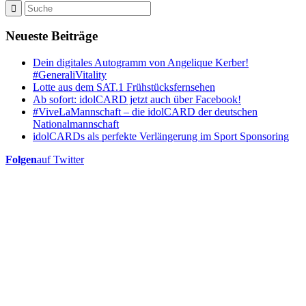
Neueste Beiträge
Dein digitales Autogramm von Angelique Kerber!
#GeneraliVitality
Lotte aus dem SAT.1 Frühstücksfernsehen
Ab sofort: idolCARD jetzt auch über Facebook!
#ViveLaMannschaft – die idolCARD der deutschen
Nationalmannschaft
idolCARDs als perfekte Verlängerung im Sport Sponsoring
Folgen
auf Twitter