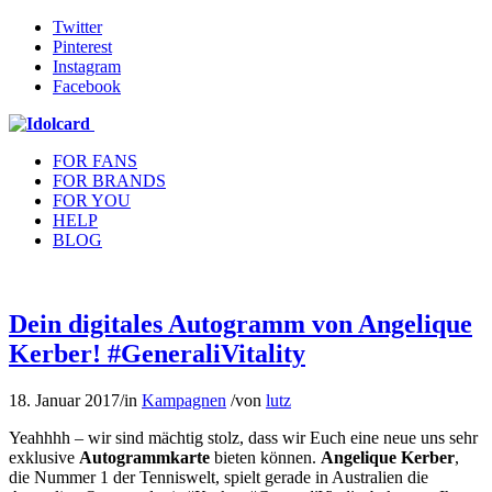
Twitter
Pinterest
Instagram
Facebook
FOR FANS
FOR BRANDS
FOR YOU
HELP
BLOG
Dein digitales Autogramm von Angelique
Kerber! #GeneraliVitality
18. Januar 2017
/
in
Kampagnen
/
von
lutz
Yeahhhh – wir sind mächtig stolz, dass wir Euch eine neue uns sehr
exklusive
Autogrammkarte
bieten können.
Angelique Kerber
,
die Nummer 1 der Tenniswelt, spielt gerade in Australien die