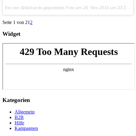
Ein von @idolcards gepostetes Foto am
26. Nov 2015 um 23:29 Uhr
Seite 1 von 2
1
2
Widget
Kategorien
Allgemein
B2B
Hilfe
Kampagnen