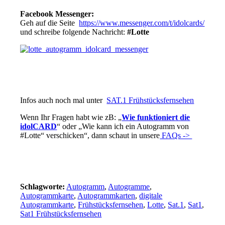
Facebook Messenger:
Geh auf die Seite
https://www.messenger.com/t/idolcards/
und schreibe folgende Nachricht:
#Lotte
Infos auch noch mal unter
SAT.1 Frühstücksfernsehen
Wenn Ihr Fragen habt wie zB: „
Wie funktioniert die
idolCARD
“ oder „Wie kann ich ein Autogramm von
#Lotte“ verschicken“, dann schaut in unsere
FAQs ->
Schlagworte:
Autogramm
,
Autogramme
,
Autogrammkarte
,
Autogrammkarten
,
digitale
Autogrammkarte
,
Frühstücksfernsehen
,
Lotte
,
Sat.1
,
Sat1
,
Sat1 Frühstücksfernsehen