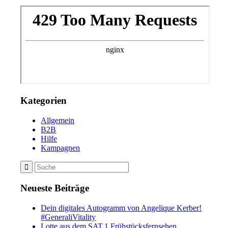
Kategorien
Allgemein
B2B
Hilfe
Kampagnen
Neueste Beiträge
Dein digitales Autogramm von Angelique Kerber!
#GeneraliVitality
Lotte aus dem SAT.1 Frühstücksfernsehen