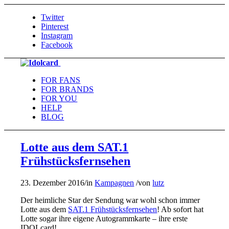
Twitter
Pinterest
Instagram
Facebook
FOR FANS
FOR BRANDS
FOR YOU
HELP
BLOG
Lotte aus dem SAT.1
Frühstücksfernsehen
23. Dezember 2016
/
in
Kampagnen
/
von
lutz
Der heimliche Star der Sendung war wohl schon immer
Lotte aus dem
SAT.1 Frühstücksfernsehen
! Ab sofort hat
Lotte sogar ihre eigene Autogrammkarte – ihre erste
IDOLcard!