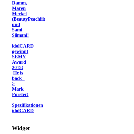
Damm,
Maren
Merkel
(BeautyPeachiii)
und
Sami
Slimani!
idolCARD
gewinnt
SEMY
Award
2015!
He is
back -
>
Mark
Forster!
Spezifikationen
idolCARD
Widget